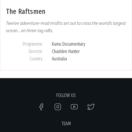
The Raftsmen
Twelve adventure-mad misfits set out to cross the world’s largest
ocean... on three log rafts.
Programme
Kumu Documentary
Director
Chadden Hunter
Country
Australia
FOLLOW US
TEAM