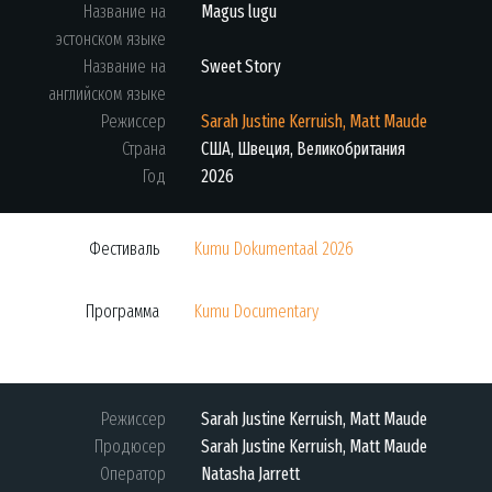
Название на
Magus lugu
эстонском языке
Название на
Sweet Story
английском языке
Режиссер
Sarah Justine Kerruish, Matt Maude
Страна
США
,
Швеция
,
Великобритания
Год
2026
Фестиваль
Kumu Dokumentaal 2026
Программа
Kumu Documentary
Режиссер
Sarah Justine Kerruish, Matt Maude
Продюсер
Sarah Justine Kerruish, Matt Maude
Оператор
Natasha Jarrett