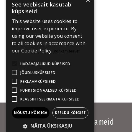
See veebisait kasutab
küpsiseid
This website uses cookies to
improve user experience. By
using our website you consent
to all cookies in accordance with
our Cookie Policy.
Rohkem teavet
HÄDAVAJALIKUD KÜPSISED
JÕUDLUSKÜPSISED
REKLAAMKÜPSISED
FUNKTSIONAALSED KÜPSISED
KLASSIFITSEERIMATA KÜPSISED
NÕUSTU KÕIGIGA
KEELDU KÕIGIST
Bee Gees ravib murtud südameid
NÄITA ÜKSIKASJU