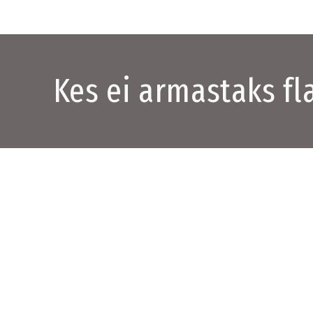
Kes ei armastaks f
 et flamingo toob õnne. Nüüd saab neid näha sadu korraga.
b tänu imeilusale loodusfilmile
„Flamingod. Elu pärast meteoriiti”
,
 Kumu kultuuriteemaliste dokumentaalfilmide sarjas.
ežissöör Lorenzo Hagerman jälgib selles nende muinasjutuliste lindu