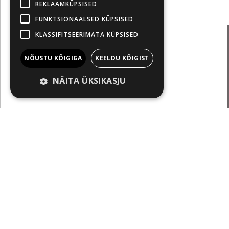
REKLAAMKÜPSISED
FUNKTSIONAALSED KÜPSISED
KLASSIFITSEERIMATA KÜPSISED
NÕUSTU KÕIGIGA
KEELDU KÕIGIST
NÄITA ÜKSIKASJU
Öeldakse,
Uudis
See juhtu
Pöffihunt
ekraanile
L 13.09.2025 10:00
Mehhiko r