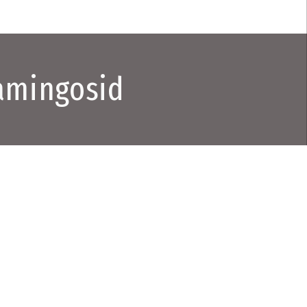
lamingosid
 mis jõuab
de