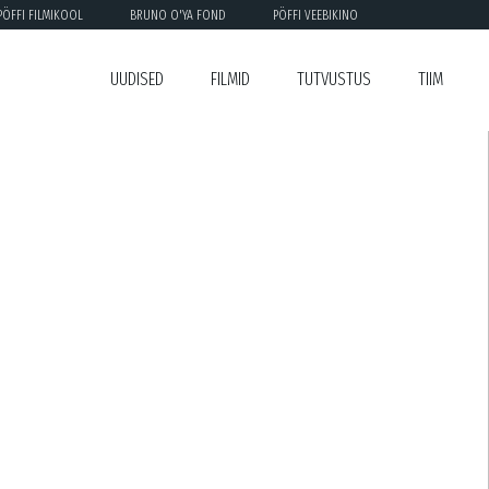
PÖFFI FILMIKOOL
BRUNO O'YA FOND
PÖFFI VEEBIKINO
UUDISED
FILMID
TUTVUSTUS
TIIM