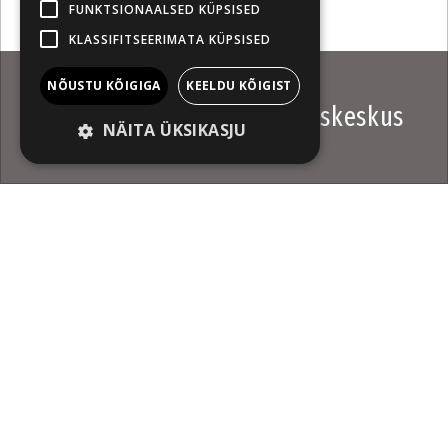
FUNKTSIONAALSED KÜPSISED
KLASSIFITSEERIMATA KÜPSISED
NÕUSTU KÕIGIGA
KEELDU KÕIGIST
Minu aadress on kaubanduskeskus
NÄITA ÜKSIKASJU
Uudis
Pöffihunt
N 16.04.2026 18:38
Tõsielu võib olla uskumatum kui väljamõeldis.