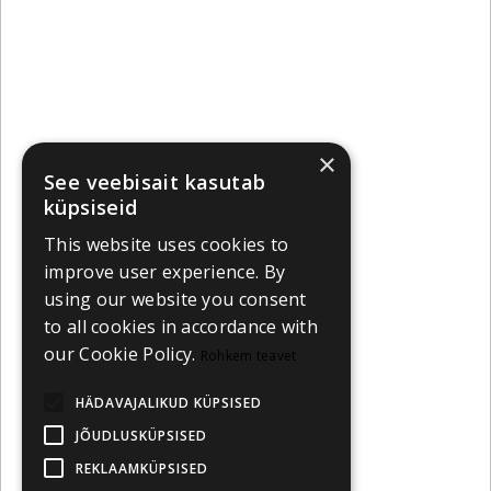
×
See veebisait kasutab
küpsiseid
This website uses cookies to
improve user experience. By
using our website you consent
to all cookies in accordance with
our Cookie Policy.
Rohkem teavet
HÄDAVAJALIKUD KÜPSISED
JÕUDLUSKÜPSISED
REKLAAMKÜPSISED