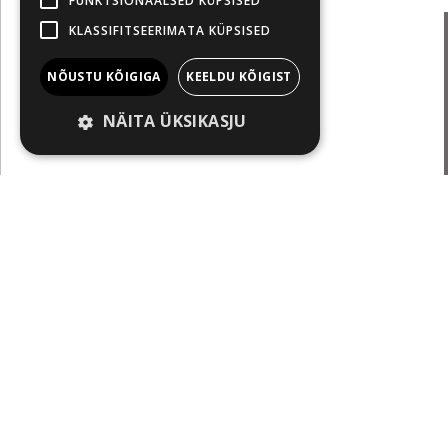
FUNKTSIONAALSED KÜPSISED
KLASSIFITSEERIMATA KÜPSISED
NÕUSTU KÕIGIGA
KEELDU KÕIGIST
NÄITA ÜKSIKASJU
Just tein
Uudis
Seda intri
Pöffihunt
„Maailm on
R 10.04.2026 18:59
Lindgren 
voodis ja 
ei oska tüt