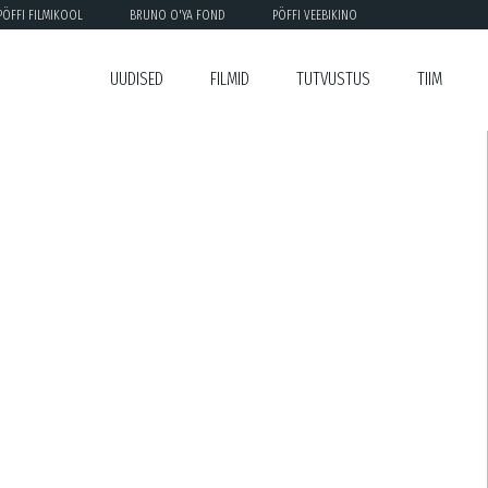
PÖFFI FILMIKOOL
BRUNO O'YA FOND
PÖFFI VEEBIKINO
UUDISED
FILMID
TUTVUSTUS
TIIM