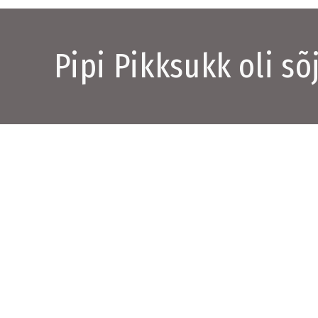
Pipi Pikksukk oli sõ
e maailmasõda sünnitas Astrid Lindgreni kõige tuntuma kangelase.
geerivat väidet kinnitab ka Saksa režissöör Wilfried Hauke oma uues fi
 hulluks läinud. Astrid Lindgreni sõjapäevikud”
.
mõtles Pipi välja 1941. aastal, kui tema tütar Karin lamas kopsupõleti
palus emal jutustada Pipi Pikksukast – nime ütles ta ise emale ette. Kus
ar tagantjärele arvata – lihtsalt tuli.