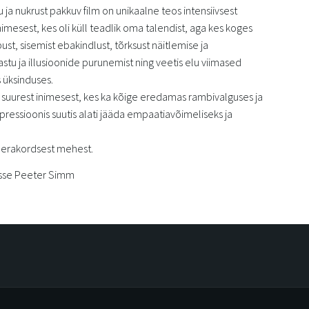
ja nukrust pakkuv film on unikaalne teos intensiivsest
inimesest, kes oli küll teadlik oma talendist, aga kes koges
ust, sisemist ebakindlust, tõrksust näitlemise ja
astu ja illusioonide purunemist ning veetis elu viimased
 üksinduses.
 suurest inimesest, kes ka kõige eredamas rambivalguses ja
ressioonis suutis alati jääda empaatiavõimeliseks ja
 erakordsest mehest.
sisse Peeter Simm