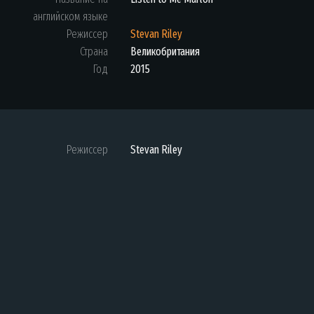
английском языке
Режиссер
Stevan Riley
Страна
Великобритания
Год
2015
Режиссер
Stevan Riley