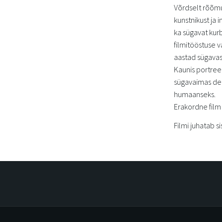
Võrdselt rõõmu 
kunstnikust ja 
ka sügavat kurb
filmitööstuse v
aastad sügavas
Kaunis portree
sügavaimas dep
humaanseks.
Erakordne film
Filmi juhatab 