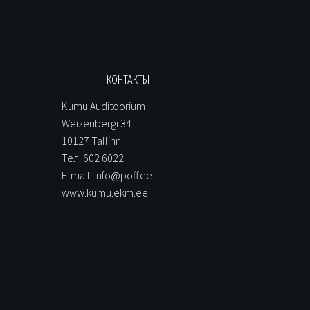
КОНТАКТЫ
Kumu Auditoorium
Weizenbergi 34
10127 Tallinn
Тел: 602 6022
E-mail: info@poff.ee
www.kumu.ekm.ee