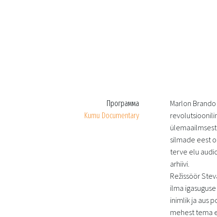
Marlon Brando o
Программа
revolutsioonil
Kumu Documentary
ülemaailmsest 
silmade eest o
terve elu audi
arhiivi.
Režissöör Steva
ilma igasuguse
inimlik ja aus p
mehest tema 