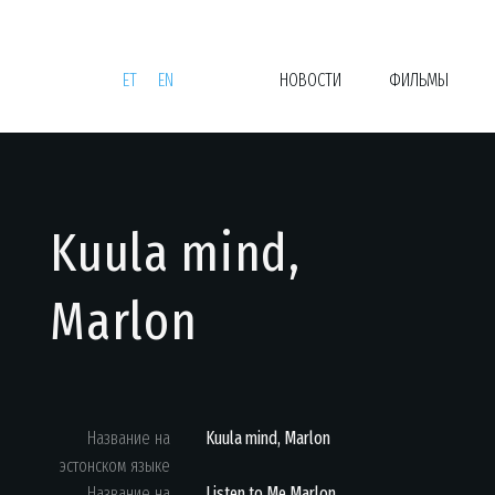
EEBIKINO
ET
EN
НОВОСТИ
ФИЛЬМЫ
Kuula mind,
Marlon
Название на
Kuula mind, Marlon
эстонском языке
Название на
Listen to Me Marlon