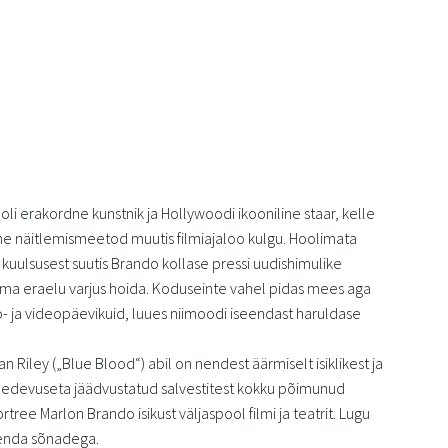
li erakordne kunstnik ja Hollywoodi ikooniline staar, kelle
ine näitlemismeetod muutis filmiajaloo kulgu. Hoolimata
kuulsusest suutis Brando kollase pressi uudishimulike
ma eraelu varjus hoida. Koduseinte vahel pidas mees aga
o- ja videopäevikuid, luues niimoodi iseendast haruldase
n Riley („Blue Blood“) abil on nendest äärmiselt isiklikest ja
 edevuseta jäädvustatud salvestitest kokku põimunud
ortree Marlon Brando isikust väljaspool filmi ja teatrit. Lugu
enda sõnadega.